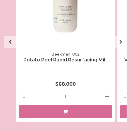
Beekman 1802
Potato Peel Rapid Resurfacing Mil..
Ve
$68.000
-
+
-