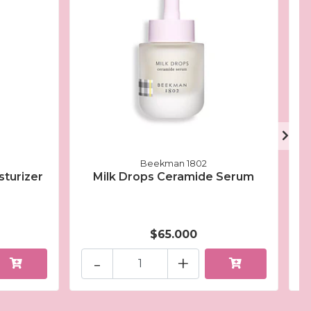
Beekman 1802
sturizer
Milk Drops Ceramide Serum
$65.000
-
+