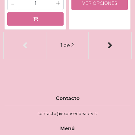
-
+
VER OPCIONES
1
de
2
Contacto
contacto@exposedbeauty.cl
Menú