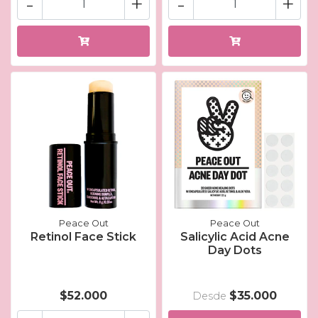
-
+
-
+
Peace Out
Peace Out
Retinol Face Stick
Salicylic Acid Acne
Day Dots
$52.000
$35.000
Desde