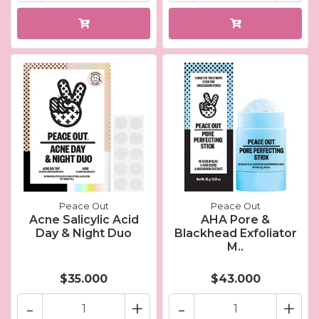
Peace Out
Peace Out
Acne Salicylic Acid
AHA Pore &
Day & Night Duo
Blackhead Exfoliator
M..
$35.000
$43.000
-
+
-
+