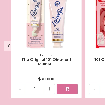
Lanolips
The Original 101 Ointment
101 O
Multipu..
$30.000
-
+
-