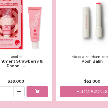
Lanolips
Victoria Beckham Bea
intment Strawberry &
Posh Balm
Phone L..
$39.000
$52.000
+
VER OPCIONES