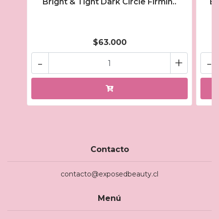
Bright & Tight Dark Circle Firmin..
Br
$63.000
-
+
-
Contacto
contacto@exposedbeauty.cl
Menú