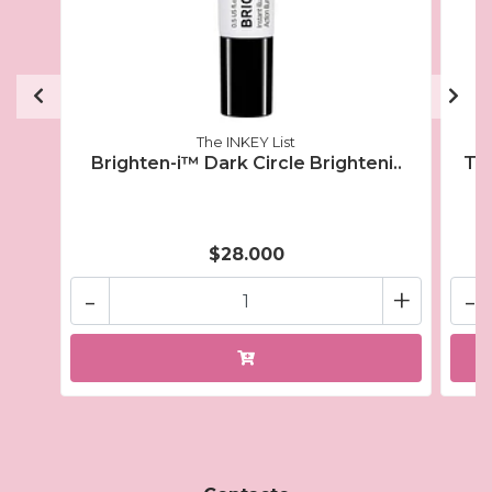
The INKEY List
Brighten-i™ Dark Circle Brighteni..
The
$28.000
-
+
-