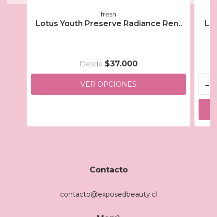
fresh
Lotus Youth Preserve Radiance Ren..
Lot
$37.000
Desde
-
VER OPCIONES
Contacto
contacto@exposedbeauty.cl