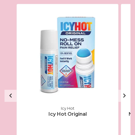
Icy Hot
Icy Hot Original
Ne