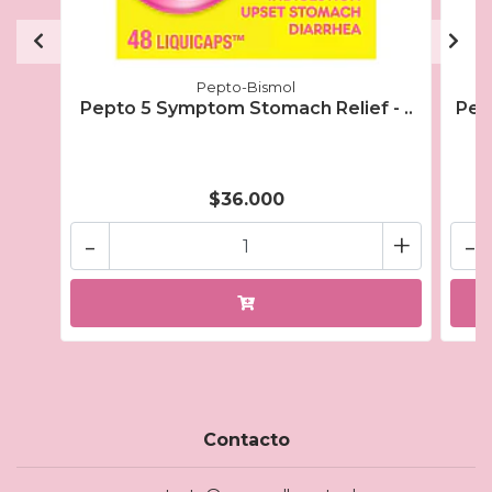
Pepto-Bismol
Pepto 5 Symptom Stomach Relief - ..
Pep
$36.000
-
+
-
Contacto