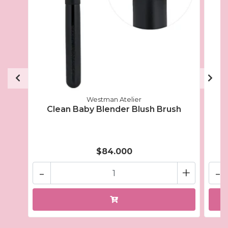
Westman Atelier
Clean Baby Blender Blush Brush
C
$84.000
-
+
-