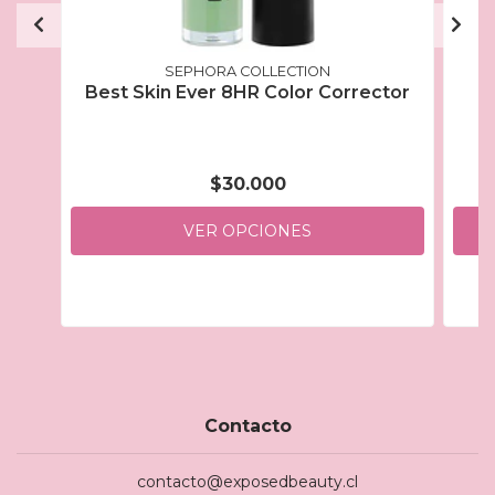
SEPHORA COLLECTION
Best Skin Ever 8HR Color Corrector
Be
$30.000
VER OPCIONES
Contacto
contacto@exposedbeauty.cl