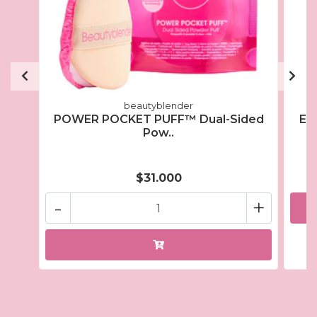
beautyblender
POWER POCKET PUFF™ Dual-Sided
Eas
Pow..
$31.000
-
+