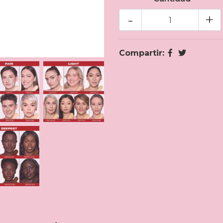
-
+
Compartir: