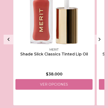
MERIT
Shade Slick Classics Tinted Lip Oil
Sh
$38.000
VER OPCIONES