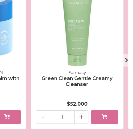
ON
Farmacy
alm with
Green Clean Gentle Creamy
Cleanser
$52.000
-
+