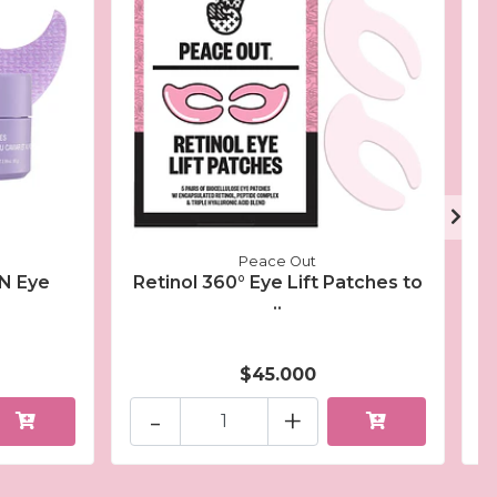
Peace Out
N Eye
Retinol 360° Eye Lift Patches to
P
..
$45.000
-
+