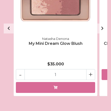
Natasha Denona
My Mini Dream Glow Blush
Che
$35.000
-
+