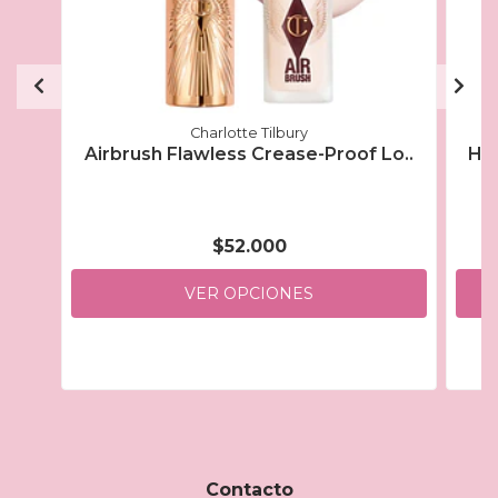
Charlotte Tilbury
Airbrush Flawless Crease-Proof Lo..
Hy-
$52.000
VER OPCIONES
Contacto