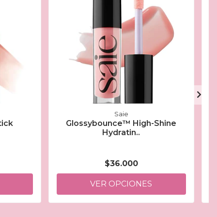
Saie
tick
Glossybounce™ High-Shine
Hydratin..
$36.000
VER OPCIONES