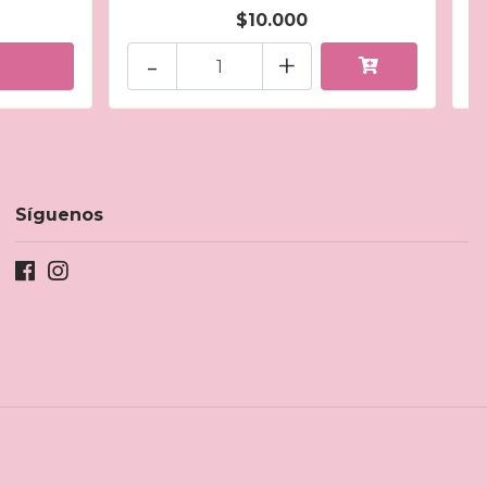
$10.000
-
+
Síguenos