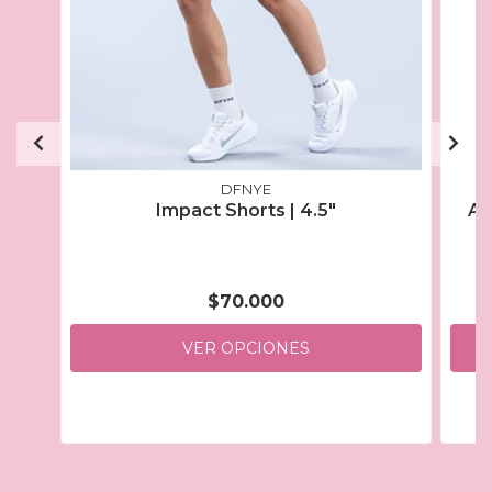
DFNYE
Impact Shorts | 4.5"
Ai
$70.000
VER OPCIONES