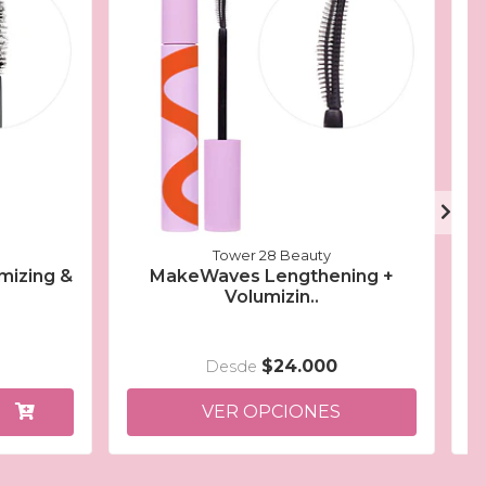
Tower 28 Beauty
mizing &
MakeWaves Lengthening +
Volumizin..
$24.000
Desde
VER OPCIONES