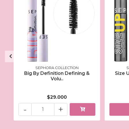
SEPHORA COLLECTION
S
Big By Definition Defining &
Size 
Volu..
$29.000
-
+