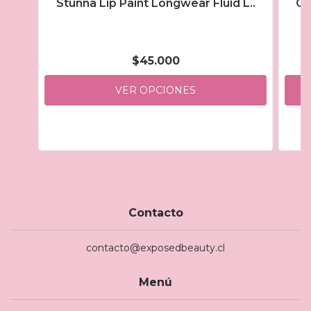
Stunna Lip Paint Longwear Fluid L..
Gl
$45.000
VER OPCIONES
Contacto
contacto@exposedbeauty.cl
Menú