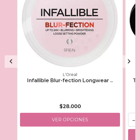
L'Oreal
Infallible Blur-fection Longwear ..
Tr
$28.000
-
VER OPCIONES