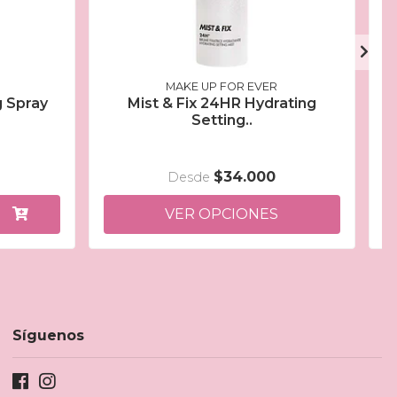
MAKE UP FOR EVER
g Spray
Mist & Fix 24HR Hydrating
A
Setting..
$34.000
Desde
VER OPCIONES
Síguenos