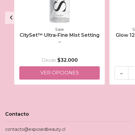
Saie
S
CitySet™ Ultra-Fine Mist Setting
Glow 1
..
$32.000
Desde
-
VER OPCIONES
Contacto
contacto@exposedbeauty.cl